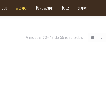
Tudo
Salgados
Mini Sandes
Doces
Bebidas
A mostrar 33–48 de 56 resultados
Mini Sandes de Carne
Mini Sandes de Frango,
de Vaca em
Cebola Caramelizada,