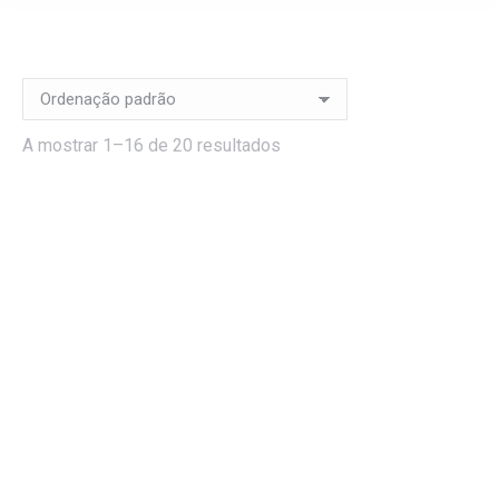
A mostrar 1–16 de 20 resultados
Bolas Energéticas (sem
Brigadeiros
açúcar)
1,00
€
1,50
€