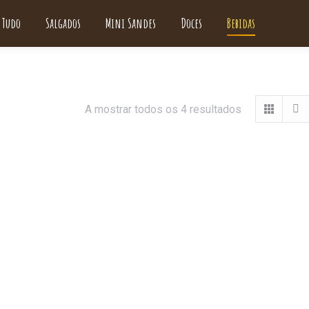
Tudo
Salgados
Mini Sandes
Doces
Bebidas
A mostrar todos os 4 resultados
Smoothies
Sumos
Price
12,50
€
–
13,50
€
11,00
€