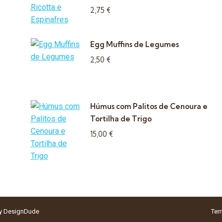
2,75
€
Egg Muffins de Legumes
2,50
€
Húmus com Palitos de Cenoura e
Tortilha de Trigo
15,00
€
by
DesignDude
Ter