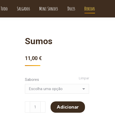
Tudo
Salgados
Mini Sandes
Doces
Bebidas
Sumos
11,00
€
Limpar
Sabores
Quantidade
Adicionar
de