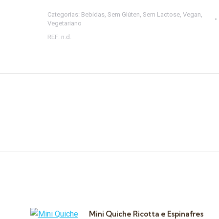
Sumos
Categorias:
Bebidas
,
Sem Glúten
,
Sem Lactose
,
Vegan
,
Vegetariano
REF:
n.d.
Mini Quiche Ricotta e Espinafres