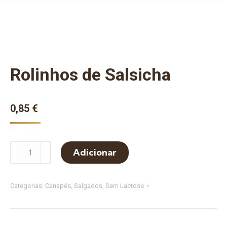
Rolinhos de Salsicha
0,85
€
Quantidade
Adicionar
de
Rolinhos
de
Categorias:
Canapés
,
Salgados
,
Sem Lactose
Salsicha