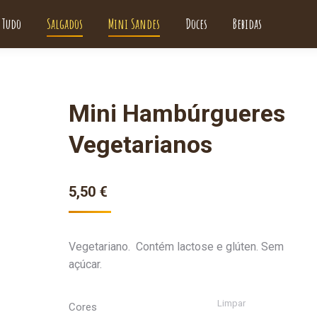
Tudo
Salgados
Mini Sandes
Doces
Bebidas
Mini Hambúrgueres
Vegetarianos
5,50
€
Vegetariano. Contém lactose e glúten. Sem
açúcar.
Limpar
Cores