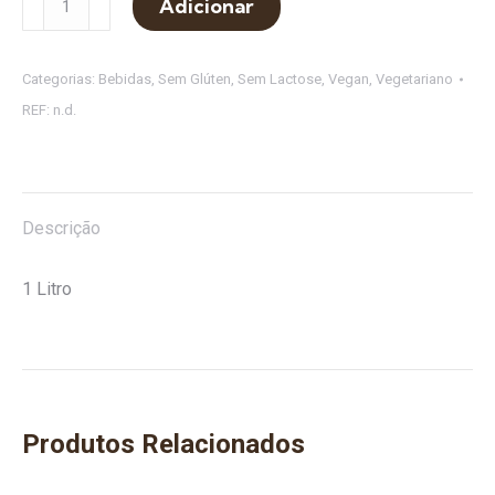
Adicionar
de
Limonadas
Categorias:
Bebidas
,
Sem Glúten
,
Sem Lactose
,
Vegan
,
Vegetariano
REF:
n.d.
Descrição
1 Litro
Produtos Relacionados