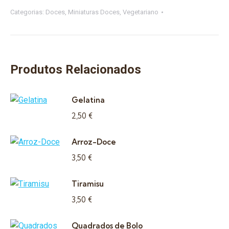
Categorias:
Doces
,
Miniaturas Doces
,
Vegetariano
Produtos Relacionados
Gelatina
2,50
€
Arroz-Doce
3,50
€
Tiramisu
3,50
€
Quadrados de Bolo