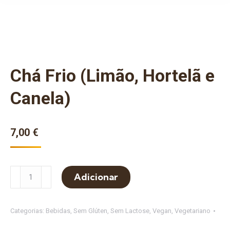
Chá Frio (Limão, Hortelã e
Canela)
7,00
€
Quantidade
Adicionar
de
Chá
Frio
Categorias:
Bebidas
,
Sem Glúten
,
Sem Lactose
,
Vegan
,
Vegetariano
(Limão,