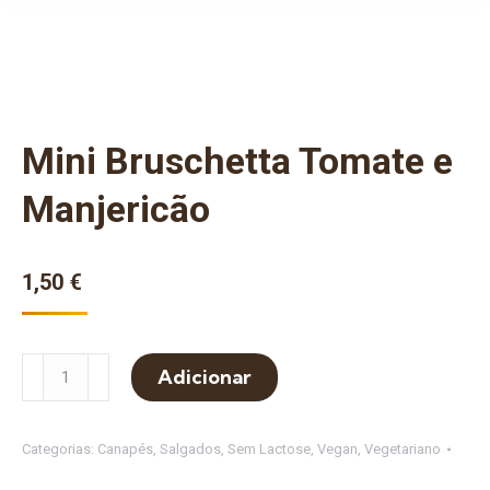
Mini Bruschetta Tomate e
Manjericão
1,50
€
Quantidade
Adicionar
de
Mini
Bruschetta
Categorias:
Canapés
,
Salgados
,
Sem Lactose
,
Vegan
,
Vegetariano
Tomate