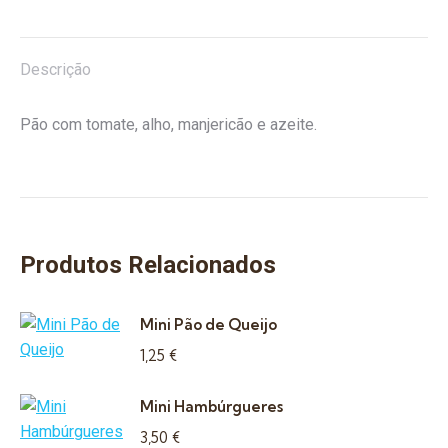
e
Manjericão
Descrição
Pão com tomate, alho, manjericão e azeite.
Produtos Relacionados
Mini Pão de Queijo
1,25
€
Mini Hambúrgueres
3,50
€