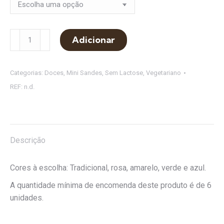
Quantidade
Adicionar
de
Mini
Bagel
Categorias:
Doces
,
Mini Sandes
,
Sem Lactose
,
Vegetariano
de
REF:
n.d.
Manteiga
de
Amendoim
e
Descrição
Compota
Cores à escolha: Tradicional, rosa, amarelo, verde e azul.
A quantidade mínima de encomenda deste produto é de 6
unidades.