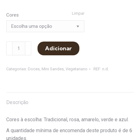
Limpar
Cores
Quantidade
Adicionar
de
Mini
Bagel
Categorias:
Doces
,
Mini Sandes
,
Vegetariano
REF:
n.d.
de
Compota
e
Queijo
Descrição
Creme
Cores à escolha: Tradicional, rosa, amarelo, verde e azul.
A quantidade mínima de encomenda deste produto é de 6
unidades.