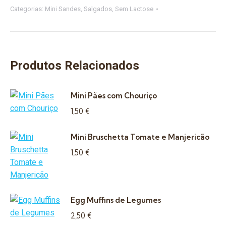
Preguinhos
Categorias:
Mini Sandes
,
Salgados
,
Sem Lactose
em
Bolo
do
Caco
Produtos Relacionados
Mini Pães com Chouriço
1,50
€
Mini Bruschetta Tomate e Manjericão
1,50
€
Egg Muffins de Legumes
2,50
€