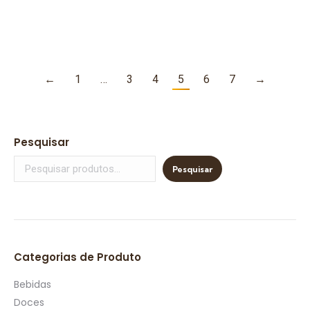
Tostinhas
com Tostinhas
15,00
€
15,00
€
←
1
…
3
4
5
6
7
→
Pesquisar
Pesquisar
Categorias de Produto
Bebidas
Doces