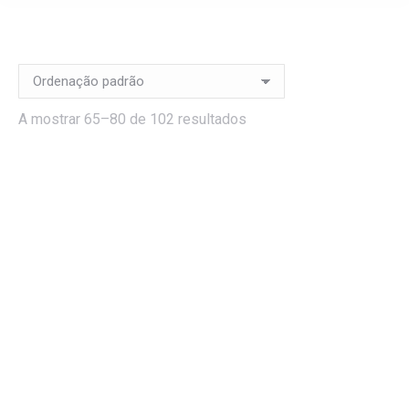
A mostrar 65–80 de 102 resultados
Mini Sandes de Queijo
Mini Scones com
Fresco
Compota
1,75
€
1,00
€