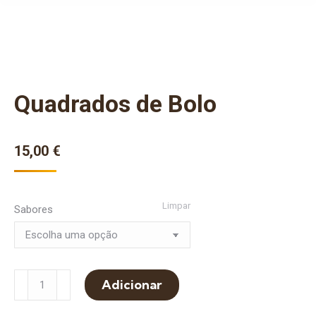
Quadrados de Bolo
15,00
€
Limpar
Sabores
Quantidade
Adicionar
de
Quadrados