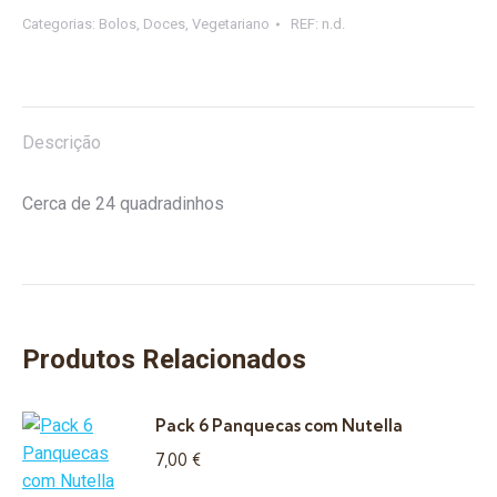
de
Categorias:
Bolos
,
Doces
,
Vegetariano
REF:
n.d.
Bolo
Descrição
Cerca de 24 quadradinhos
Produtos Relacionados
Pack 6 Panquecas com Nutella
7,00
€